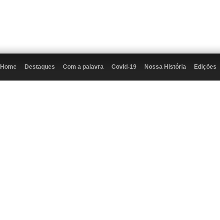
Home
Destaques
Com a palavra
Covid-19
Nossa História
Edições