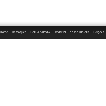
Home
Destaques
Com a palavra
Covid-19
Nossa História
Edições