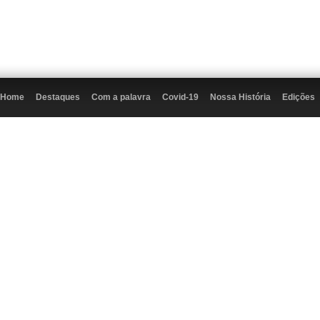
Home
Destaques
Com a palavra
Covid-19
Nossa História
Edições