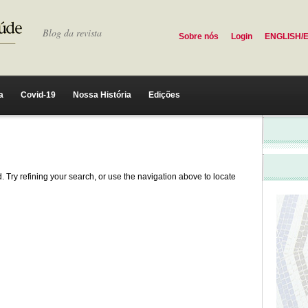
Blog da revista
Sobre nós
Login
ENGLISH/
a
Covid-19
Nossa História
Edições
 Try refining your search, or use the navigation above to locate