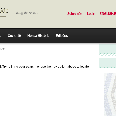
Blog da revista
Sobre nós
Login
ENGLISH/
a
Covid-19
Nossa História
Edições
uisa"
 Try refining your search, or use the navigation above to locate