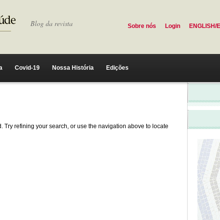
Blog da revista
Sobre nós
Login
ENGLISH/
a
Covid-19
Nossa História
Edições
 Try refining your search, or use the navigation above to locate