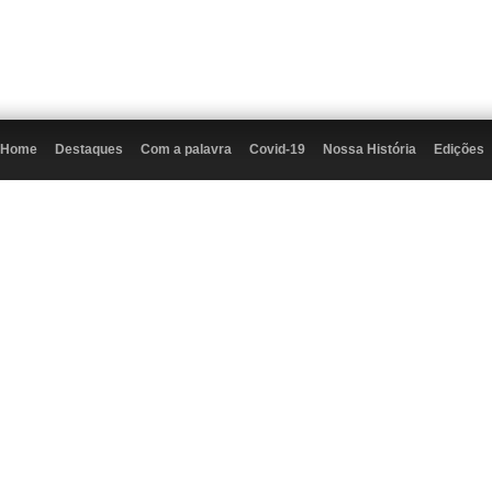
Home
Destaques
Com a palavra
Covid-19
Nossa História
Edições