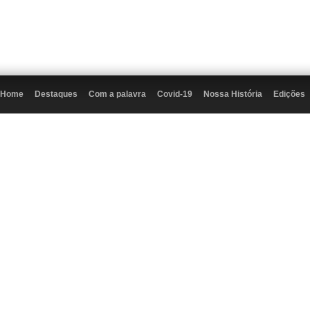
Home
Destaques
Com a palavra
Covid-19
Nossa História
Edições